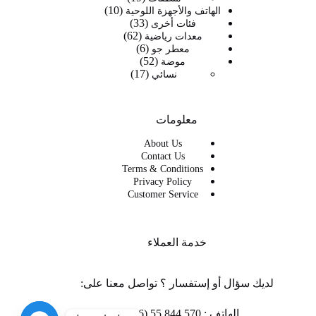
10
منتج
10
الهاتف والأجهزة اللوحية
33
33
منتجات
فئات أخرى
62
62
منتج
معدات رياضية
6
6
منتج
معطر جو
52
52
منتجات
موضة
17
17
منتج
نسائي
منتج
معلومات
About Us
Contact Us
Terms & Conditions
Privacy Policy
Customer Service
خدمة العملاء
لديك سؤال أو إستفسار ؟ تواصل معنا على:
الهاتف : 570 844 55 (216 +)