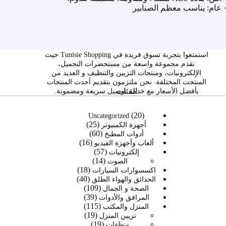
· عام: يناسب معظم الصنابير
استمتعوا بتجربة تسوق فريدة في Tunisie Shopping حيث
نقدم مجموعة واسعة من مستحضرات التجميل،
الإلكترونيات، ومنتجات التزيين والتنظيف و العديد من
المنتجت المختلفة. نحن ملتزمون بتقديم أحدث المنتجات
الفئات
بأفضل الأسعار مع خدمة توصيل سريعة ومضمونة.
20
20
Uncategorized
25
منتج
25
أجهزة الكمبيوتر
60
60
منتج
أدوات المطبخ
16
16
منتج
ألعاب وأجهزة الفيديو
57
57
منتج
إلكترونيات
14
14
منتج
الصوت
18
منتج
18
اكسسوارات السيارات
40
40
منتج
الحدائق والهواء الطلق
109
109
منتج
الصحة و الجمال
39
39
منتجات
المرافق والأدوات
115
115
منتج
المنزل والمكتب
19
19
منتج
تزيين المنزل
19
19
منتج
منظفات