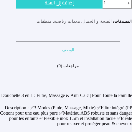
إضافة إلى السلة
Turbocharge
Showe
Hea
Wit
التصنيفات:
الصحة و الجمال
,
معدات رياضية
,
منظفات
Mode
An
Massag
Filte
الوصف
مراجعات (0)
Douchette 3 en 1 : Filtre, Massage & Anti-Calc | Pour Toute la Famille
Description : ✅3 Modes (Pluie, Massage, Mixte) ✅Filtre intégré (PP
Cotton) pour une eau plus pure ✅Matériau ABS robuste et sans danger
pour les enfants ✅Flexible inox 1.5m et installation facile ✅Idéale
pour relaxer et protéger peau & cheveux