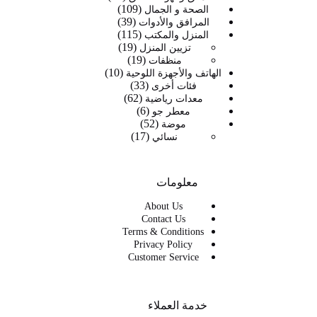
109
109
منتج
الصحة و الجمال
39
39
منتجات
المرافق والأدوات
115
115
منتج
المنزل والمكتب
19
19
منتج
تزيين المنزل
19
19
منتج
منظفات
10
منتج
10
الهاتف والأجهزة اللوحية
33
33
منتجات
فئات أخرى
62
62
منتج
معدات رياضية
6
6
منتج
معطر جو
52
52
منتجات
موضة
17
17
منتج
نسائي
منتج
معلومات
About Us
Contact Us
Terms & Conditions
Privacy Policy
Customer Service
خدمة العملاء