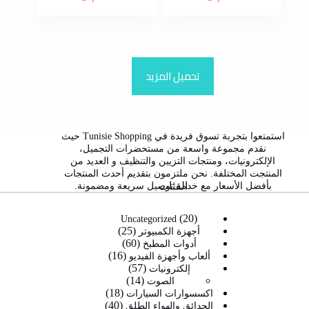
تحميل المزيد
استمتعوا بتجربة تسوق فريدة في Tunisie Shopping حيث
نقدم مجموعة واسعة من مستحضرات التجميل،
الإلكترونيات، ومنتجات التزيين والتنظيف و العديد من
المنتجت المختلفة. نحن ملتزمون بتقديم أحدث المنتجات
الفئات
بأفضل الأسعار مع خدمة توصيل سريعة ومضمونة.
20
20
Uncategorized
25
منتج
25
أجهزة الكمبيوتر
60
60
منتج
أدوات المطبخ
16
16
منتج
ألعاب وأجهزة الفيديو
57
57
منتج
إلكترونيات
14
14
منتج
الصوت
18
منتج
18
اكسسوارات السيارات
40
40
منتج
الحدائق والهواء الطلق