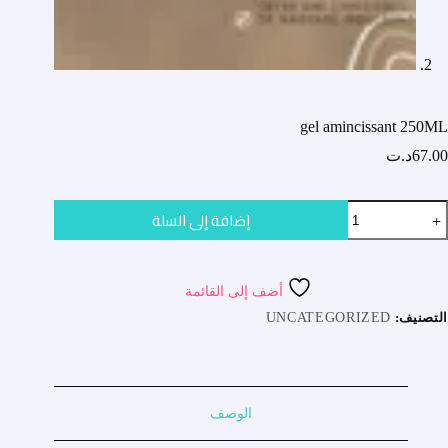
gel amincissant 250ML
67.00
د.ت
مية
إضافة إلى السلة
ge
amincissan
250M
أضف إلى القائمة
التصنيف:
UNCATEGORIZED
الوصف