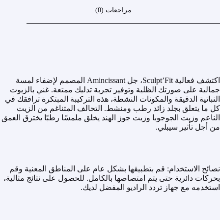
مراجعات (0)
اكتشف فعالية Sculpt’Fit، جل Amincissant المصمم لإضفاء لمسة
جمالية على صورتك الظلية وتوفير تجربة تدليك ممتعة. غني بالزيوت
النباتية الدقيقة والمكونات النشطة، هذه التركيبة المبتكرة ترافقك في
كل ما يتعلق بجلد زائد رطب ومنشط. التحالف المتناغم من الزيت
الناعم وزيت الجوجوبا وزيت جوز الهند يخلق ملمسًا رطبًا يخترق العمق
من أجل تأثير سيبلي.
نصائح الاستخدام: قم بتطبيقها بشكل عام على المناطق المعنية وقم
بحركات دائرية حتى يتم امتصاصها بالكامل. للحصول على نتائج مثالية،
استخدمه مع جهاز تردد الراديو المفضل لديك.