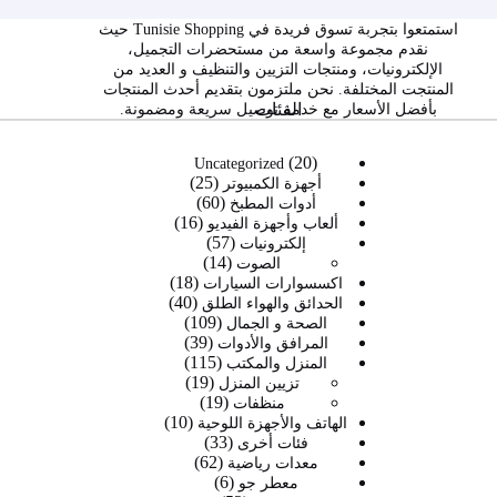
استمتعوا بتجربة تسوق فريدة في Tunisie Shopping حيث
نقدم مجموعة واسعة من مستحضرات التجميل،
الإلكترونيات، ومنتجات التزيين والتنظيف و العديد من
المنتجت المختلفة. نحن ملتزمون بتقديم أحدث المنتجات
الفئات
بأفضل الأسعار مع خدمة توصيل سريعة ومضمونة.
20
20
Uncategorized
25
منتج
25
أجهزة الكمبيوتر
60
60
منتج
أدوات المطبخ
16
16
منتج
ألعاب وأجهزة الفيديو
57
57
منتج
إلكترونيات
14
14
منتج
الصوت
18
منتج
18
اكسسوارات السيارات
40
40
منتج
الحدائق والهواء الطلق
109
109
منتج
الصحة و الجمال
39
39
منتجات
المرافق والأدوات
115
115
منتج
المنزل والمكتب
19
19
منتج
تزيين المنزل
19
19
منتج
منظفات
10
منتج
10
الهاتف والأجهزة اللوحية
33
33
منتجات
فئات أخرى
62
62
منتج
معدات رياضية
6
6
منتج
معطر جو