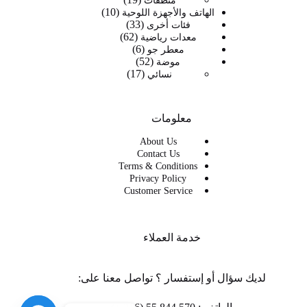
منظفات
10
منتج
10
الهاتف والأجهزة اللوحية
33
33
منتجات
فئات أخرى
62
62
منتج
معدات رياضية
6
6
منتج
معطر جو
52
52
منتجات
موضة
17
17
منتج
نسائي
منتج
معلومات
About Us
Contact Us
Terms & Conditions
Privacy Policy
Customer Service
خدمة العملاء
لديك سؤال أو إستفسار ؟ تواصل معنا على: