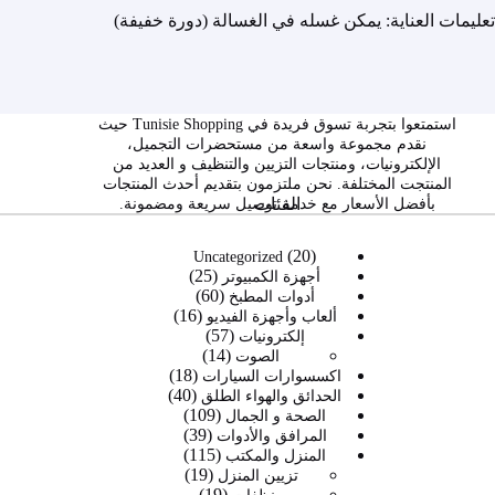
تعليمات العناية: يمكن غسله في الغسالة (دورة خفيفة)
استمتعوا بتجربة تسوق فريدة في Tunisie Shopping حيث
نقدم مجموعة واسعة من مستحضرات التجميل،
الإلكترونيات، ومنتجات التزيين والتنظيف و العديد من
المنتجت المختلفة. نحن ملتزمون بتقديم أحدث المنتجات
الفئات
بأفضل الأسعار مع خدمة توصيل سريعة ومضمونة.
20
20
Uncategorized
25
منتج
25
أجهزة الكمبيوتر
60
60
منتج
أدوات المطبخ
16
16
منتج
ألعاب وأجهزة الفيديو
57
57
منتج
إلكترونيات
14
14
منتج
الصوت
18
منتج
18
اكسسوارات السيارات
40
40
منتج
الحدائق والهواء الطلق
109
109
منتج
الصحة و الجمال
39
39
منتجات
المرافق والأدوات
115
115
منتج
المنزل والمكتب
19
19
منتج
تزيين المنزل
19
19
منتج