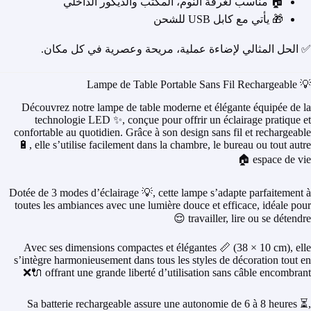
🏠 مناسب لغرفة النوم، المكتب والديكور الداخلي
🎁 يأتي مع كابل USB للشحن
✅ الحل المثالي لإضاءة عملية، مريحة وعصرية في كل مكان.
💡 Lampe de Table Portable Sans Fil Rechargeable
Découvrez notre lampe de table moderne et élégante équipée de la
technologie LED ✨, conçue pour offrir un éclairage pratique et
confortable au quotidien. Grâce à son design sans fil et rechargeable
🔋, elle s’utilise facilement dans la chambre, le bureau ou tout autre
espace de vie 🏠
Dotée de 3 modes d’éclairage 💡, cette lampe s’adapte parfaitement à
toutes les ambiances avec une lumière douce et efficace, idéale pour
travailler, lire ou se détendre 😌
Avec ses dimensions compactes et élégantes 📏 (38 × 10 cm), elle
s’intègre harmonieusement dans tous les styles de décoration tout en
offrant une grande liberté d’utilisation sans câble encombrant 🔌❌
Sa batterie rechargeable assure une autonomie de 6 à 8 heures ⏳,