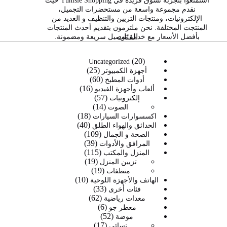
استمتعوا بتجربة تسوق فريدة في Tunisie Shopping حيث
نقدم مجموعة واسعة من مستحضرات التجميل،
الإلكترونيات، ومنتجات التزيين والتنظيف و العديد من
المنتجت المختلفة. نحن ملتزمون بتقديم أحدث المنتجات
الفئات
بأفضل الأسعار مع خدمة توصيل سريعة ومضمونة.
20
20
Uncategorized
25
منتج
25
أجهزة الكمبيوتر
60
60
منتج
أدوات المطبخ
16
16
منتج
ألعاب وأجهزة الفيديو
57
57
منتج
إلكترونيات
14
14
منتج
الصوت
18
منتج
18
اكسسوارات السيارات
40
40
منتج
الحدائق والهواء الطلق
109
109
منتج
الصحة و الجمال
39
39
منتجات
المرافق والأدوات
115
115
منتج
المنزل والمكتب
19
19
منتج
تزيين المنزل
19
19
منتج
منظفات
10
منتج
10
الهاتف والأجهزة اللوحية
33
33
منتجات
فئات أخرى
62
62
منتج
معدات رياضية
6
6
منتج
معطر جو
52
52
منتجات
موضة
17
17
منتج
نسائي