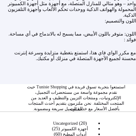
واحد – وهو مثالي للمنازل المتصلة، مع أجهزة مثل أجهزة الكمبيوتر
المحمولة والهواتف الذكية ووحدات تحكم الألعاب وأجهزة التلفزيون
الذكية.
اللون والتصميم:
اللون: متوفر باللون الأبيض، مما يسمح له بالاندماج في أي مساحة.
فوائد :
مع مكرر الواي فاي هذا، استمتع بتغطية متزايدة وسرعة إنترنت
محسنة لجميع الأجهزة المتصلة في منزلك أو مكتبك.
استمتعوا بتجربة تسوق فريدة في Tunisie Shopping حيث
نقدم مجموعة واسعة من مستحضرات التجميل،
الإلكترونيات، ومنتجات التزيين والتنظيف و العديد من
المنتجت المختلفة. نحن ملتزمون بتقديم أحدث المنتجات
الفئات
بأفضل الأسعار مع خدمة توصيل سريعة ومضمونة.
20
20
Uncategorized
25
منتج
25
أجهزة الكمبيوتر
60
60
منتج
أدوات المطبخ