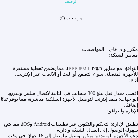
الوصف
مراجعات (0)
مكرر واي فاي – المواصفات
معايير الشبكة:
التوافق مع معايير IEEE 802.11b/g/n، مما يضمن تغطية مستقرة
للأجهزة المتصلة، سواء التصفح أو البث أو الألعاب عبر الإنترنت.
أداء :
أقصى معدل نقل يبلغ 300 ميجابت في الثانية لاتصال سلس وسريع.
الواجهات: منفذ إيثرنت لتوصيل الأجهزة السلكية مباشرة، مما يوفر ثباتًا
إضافيًا.
الإدارة والتوافق:
تطبيق الإدارة: التحكم والتكوين عبر تطبيقات Android وiOS، مما يتيح
سهولة الوصول إلى اتصال الشبكة وإدارته.
دعم الأجهزة المتعددة: يمكن توصيل ما يصل إلى 16 جهازًا في وقت