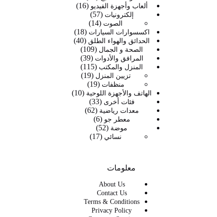
16
16
منتج
ألعاب وأجهزة الفيديو
57
57
منتج
إلكترونيات
14
14
منتج
الصوت
18
منتج
18
اكسسوارات السيارات
40
40
منتج
الحدائق والهواء الطلق
109
109
منتج
الصحة و الجمال
39
39
منتجات
المرافق والأدوات
115
115
منتج
المنزل والمكتب
19
19
منتج
تزيين المنزل
19
19
منتج
منظفات
10
منتج
10
الهاتف والأجهزة اللوحية
33
33
منتجات
فئات أخرى
62
62
منتج
معدات رياضية
6
6
منتج
معطر جو
52
52
منتجات
موضة
17
17
منتج
نسائي
منتج
معلومات
About Us
Contact Us
Terms & Conditions
Privacy Policy