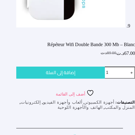
Répéteur Wifi Double Bande 300 Mb – Blanc
67.00
د.ت
89.00
د.ت
السعر
السعر
الحالي
الأصلي
هو:
هو:
مية
إضافة إلى السلة
89.00د.ت.
67.00د.ت.
Répéteu
Wif
Doubl
Band
أضف إلى القائمة
30
M
التصنيفات:
أجهزة الكمبيوتر
,
ألعاب وأجهزة الفيديو
,
إلكترونيات
,
المنزل والمكتب
,
الهاتف والأجهزة اللوحية
Blan