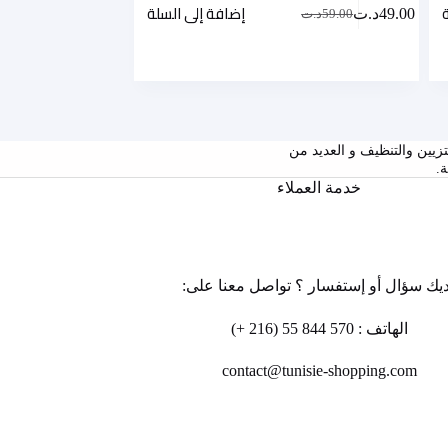
إضافة إلى السلة
49.00
د.ت
59.00
د.ت
السعر
السعر
الحالي
الأصلي
هو:
هو:
59.00د.ت.
49.00د.ت.
ومنتجات التزيين والتنظيف و العديد من
.
خدمة العملاء
يك سؤال أو إستفسار ؟ تواصل معنا على:
الهاتف : 570 844 55 (216 +)
contact@tunisie-shopping.com