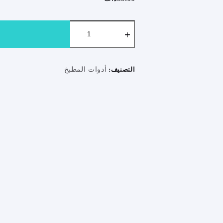
كمية
Hachoir
manuel
à
viande
التصنيف:
أدوات المطبخ