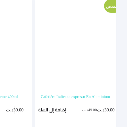
تخفيض
herme 400ml
Cafetière Italienne expresso En Aluminium
إضافة إلى السلة
39.00
د.ت
39.00
د.ت
49.00
د.ت
السعر
السعر
الحالي
الأصلي
هو:
هو: