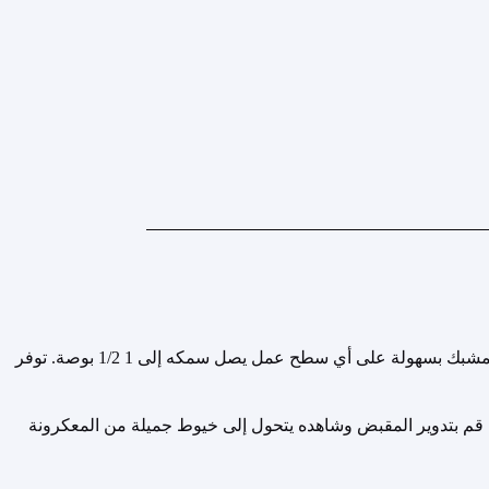
شفرات حادة مصنوعة من الفولاذ المقاوم للصدأ عالي الجودة. شفرات قابلة للتعديل للتحكم في الطحن الخشن إلى الناعم. يتم تثبيت النمط المشبك بسهولة على أي سطح عمل يصل سمكه إلى 1 1/2 بوصة. توفر
؛ قم بتدوير المقبض وشاهده يتحول إلى خيوط جميلة من المعكرونة