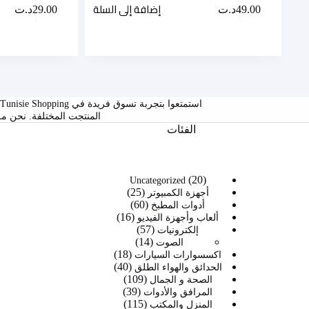
إضافة إلى السلة
49.00
د.ت
29.00
د.ت
ا
المنتجت المختلفة. نحن م
الفئات
20
20
Uncategorized
25
منتج
25
أجهزة الكمبيوتر
60
60
منتج
أدوات المطبخ
16
16
منتج
ألعاب وأجهزة الفيديو
57
57
منتج
إلكترونيات
14
14
منتج
الصوت
18
منتج
18
اكسسوارات السيارات
40
40
منتج
الحدائق والهواء الطلق
109
109
منتج
الصحة و الجمال
39
39
منتجات
المرافق والأدوات
115
115
منتج
المنزل والمكتب