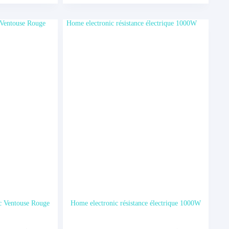
49.00د.ت.
39.00د.ت.
c Ventouse Rouge
Home electronic résistance électrique 1000W