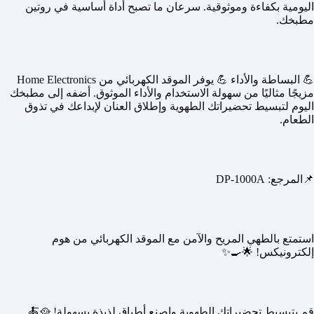
اليومية بكفاءة وموثوقية. سرعان ما تصبح أداة أساسية في روتين
مطبخك.
💪 البساطة والأداء 💪 يوفر الموقد الكهربائي من Home Electronics
مزيجًا مثاليًا من سهولة الاستخدام والأداء الموثوق. أضفه إلى مطبخك
اليوم لتبسيط تحضيراتك الطهوية وإطلاق العنان لإبداعك في تذوق
الطعام.
📌المرجع: DP-1000A
استمتع بالطهي المريح والآمن مع الموقد الكهربائي من هوم
إلكترونيكس! 🌟🍳✨
قم بتبسيط تحضيراتك الطهوية واصنع أطباق لذيذة بسهولة! 🥘🍝