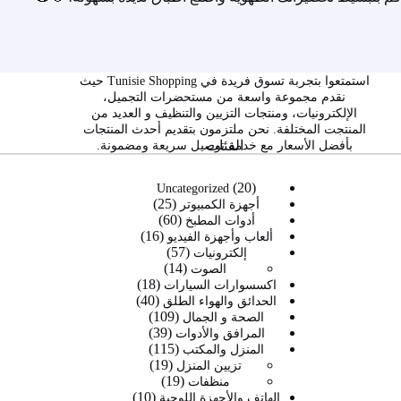
استمتعوا بتجربة تسوق فريدة في Tunisie Shopping حيث
نقدم مجموعة واسعة من مستحضرات التجميل،
الإلكترونيات، ومنتجات التزيين والتنظيف و العديد من
المنتجت المختلفة. نحن ملتزمون بتقديم أحدث المنتجات
الفئات
بأفضل الأسعار مع خدمة توصيل سريعة ومضمونة.
20
20
Uncategorized
25
منتج
25
أجهزة الكمبيوتر
60
60
منتج
أدوات المطبخ
16
16
منتج
ألعاب وأجهزة الفيديو
57
57
منتج
إلكترونيات
14
14
منتج
الصوت
18
منتج
18
اكسسوارات السيارات
40
40
منتج
الحدائق والهواء الطلق
109
109
منتج
الصحة و الجمال
39
39
منتجات
المرافق والأدوات
115
115
منتج
المنزل والمكتب
19
19
منتج
تزيين المنزل
19
19
منتج
منظفات
10
منتج
10
الهاتف والأجهزة اللوحية