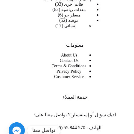
33
33
منتجات
فئات أخرى
62
62
منتج
معدات رياضية
6
6
منتج
معطر جو
52
52
منتجات
موضة
17
17
منتج
نسائي
منتج
معلومات
About Us
Contact Us
Terms & Conditions
Privacy Policy
Customer Service
خدمة العملاء
لديك سؤال أو إستفسار ؟ تواصل معنا على:
الهاتف : 570 844 55 (216 +)
تواصل معنا