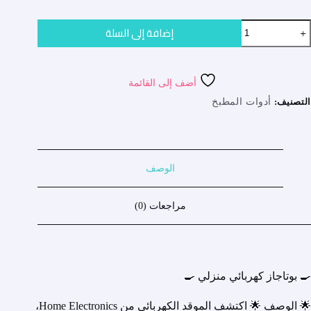
مية
إضافة إلى السلة
Hom
electroni
résistanc
électriqu
أضف إلى القائمة
1000
التصنيف:
أدوات المطبخ
الوصف
مراجعات (0)
🍳 بوتاجاز كهربائي منزلي 🍳
🌟 الوصف 🌟 اكتشف الموقد الكهربائي من Home Electronics،