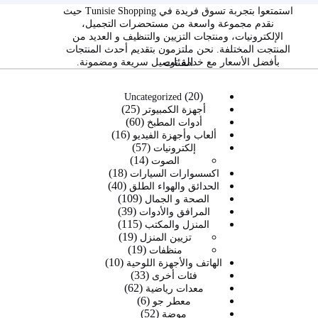
استمتعوا بتجربة تسوق فريدة في Tunisie Shopping حيث
نقدم مجموعة واسعة من مستحضرات التجميل،
الإلكترونيات، ومنتجات التزيين والتنظيف و العديد من
المنتجت المختلفة. نحن ملتزمون بتقديم أحدث المنتجات
الفئات
بأفضل الأسعار مع خدمة توصيل سريعة ومضمونة.
20
20
Uncategorized
25
منتج
25
أجهزة الكمبيوتر
60
60
منتج
أدوات المطبخ
16
16
منتج
ألعاب وأجهزة الفيديو
57
57
منتج
إلكترونيات
14
14
منتج
الصوت
18
منتج
18
اكسسوارات السيارات
40
40
منتج
الحدائق والهواء الطلق
109
109
منتج
الصحة و الجمال
39
39
منتجات
المرافق والأدوات
115
115
منتج
المنزل والمكتب
19
19
منتج
تزيين المنزل
19
19
منتج
منظفات
10
منتج
10
الهاتف والأجهزة اللوحية
33
33
منتجات
فئات أخرى
62
62
منتج
معدات رياضية
6
6
منتج
معطر جو
52
52
منتجات
موضة