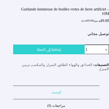
Guirlande lumineuse de feuilles vertes de lierre artificiel –
10M
49.00
د.ت
69.00
د.ت
السعر
السعر
الحالي
الأصلي
هو:
هو:
توصيل مجاني
69.00د.ت.
49.00د.ت.
مية
إضافة إلى السلة
Guirland
lumineus
d
feuille
التصنيفات:
الحدائق والهواء الطلق
,
المنزل والمكتب
,
تزيين
verte
المنزل
d
lierr
artificie
10
الوصف
مراجعات (0)