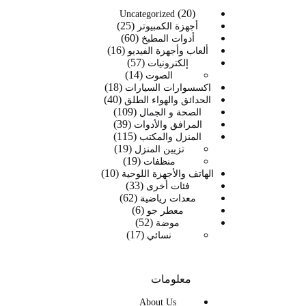
20
20
Uncategorized
25
منتج
25
أجهزة الكمبيوتر
60
60
منتج
أدوات المطبخ
16
16
منتج
ألعاب وأجهزة الفيديو
57
57
منتج
إلكترونيات
14
14
منتج
الصوت
18
منتج
18
اكسسوارات السيارات
40
40
منتج
الحدائق والهواء الطلق
109
109
منتج
الصحة و الجمال
39
39
منتجات
المرافق والأدوات
115
115
منتج
المنزل والمكتب
19
19
منتج
تزيين المنزل
19
19
منتج
منظفات
10
منتج
10
الهاتف والأجهزة اللوحية
33
33
منتجات
فئات أخرى
62
62
منتج
معدات رياضية
6
6
منتج
معطر جو
52
52
منتجات
موضة
17
17
منتج
نسائي
منتج
معلومات
About Us