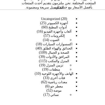
المنتجت المختلفة. نحن ملتزمون بتقديم أحدث المنتجات
الفئات
بأفضل الأسعار مع خدمة توصيل سريعة ومضمونة.
20
20
Uncategorized
25
منتج
25
أجهزة الكمبيوتر
60
60
منتج
أدوات المطبخ
16
16
منتج
ألعاب وأجهزة الفيديو
57
57
منتج
إلكترونيات
14
14
منتج
الصوت
18
منتج
18
اكسسوارات السيارات
40
40
منتج
الحدائق والهواء الطلق
109
109
منتج
الصحة و الجمال
39
39
منتجات
المرافق والأدوات
115
115
منتج
المنزل والمكتب
19
19
منتج
تزيين المنزل
19
19
منتج
منظفات
10
منتج
10
الهاتف والأجهزة اللوحية
33
33
منتجات
فئات أخرى
62
62
منتج
معدات رياضية
6
6
منتج
معطر جو
52
52
منتجات
موضة
17
17
منتج
نسائي
منتج