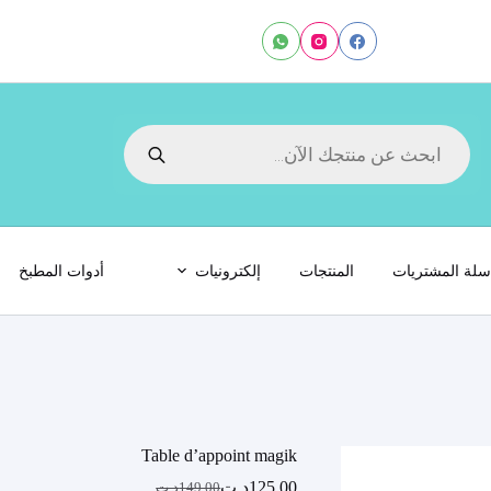
Products
search
لة المشتريات
المنتجات
إلكترونيات
أدوات المطبخ
Table d’appoint magik
125.00
د.ت
149.00
د.ت