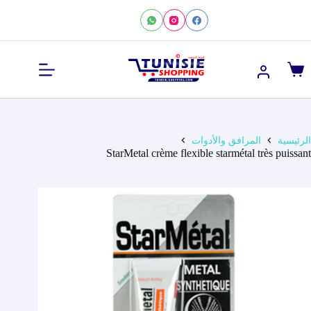
لتجاوز
لى
لمحتوى
عربة
التسوق
الرئيسية
المرافق والأدوات
StarMetal crème flexible starmétal très puissant