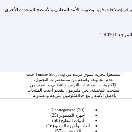
يوفر إصلاحات قوية وطويلة الأمد للمعادن والأسطح المتعددة الأخرى
المرجع: TR0303
استمتعوا بتجربة تسوق فريدة في Tunisie Shopping حيث
نقدم مجموعة واسعة من مستحضرات التجميل،
الإلكترونيات، ومنتجات التزيين والتنظيف و العديد من
المنتجت المختلفة. نحن ملتزمون بتقديم أحدث المنتجات
الفئات
بأفضل الأسعار مع خدمة توصيل سريعة ومضمونة.
20
20
Uncategorized
25
منتج
25
أجهزة الكمبيوتر
60
60
منتج
أدوات المطبخ
16
16
منتج
ألعاب وأجهزة الفيديو
57
57
منتج
إلكترونيات