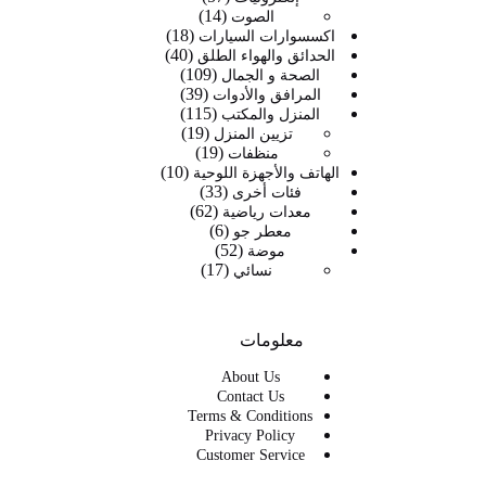
14
14
منتج
الصوت
18
منتج
18
اكسسوارات السيارات
40
40
منتج
الحدائق والهواء الطلق
109
109
منتج
الصحة و الجمال
39
39
منتجات
المرافق والأدوات
115
115
منتج
المنزل والمكتب
19
19
منتج
تزيين المنزل
19
19
منتج
منظفات
10
منتج
10
الهاتف والأجهزة اللوحية
33
33
منتجات
فئات أخرى
62
62
منتج
معدات رياضية
6
6
منتج
معطر جو
52
52
منتجات
موضة
17
17
منتج
نسائي
منتج
معلومات
About Us
Contact Us
Terms & Conditions
Privacy Policy
Customer Service