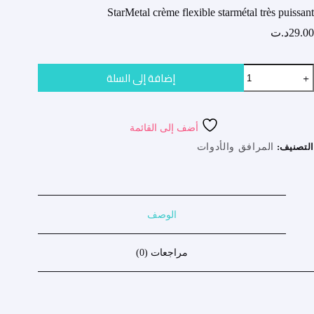
StarMetal crème flexible starmétal très puissant
29.00
د.ت
مية
إضافة إلى السلة
StarMeta
crèm
flexibl
starméta
أضف إلى القائمة
trè
puissan
التصنيف:
المرافق والأدوات
الوصف
مراجعات (0)