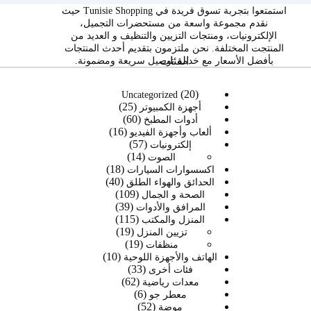
استمتعوا بتجربة تسوق فريدة في Tunisie Shopping حيث
نقدم مجموعة واسعة من مستحضرات التجميل،
الإلكترونيات، ومنتجات التزيين والتنظيف و العديد من
المنتجت المختلفة. نحن ملتزمون بتقديم أحدث المنتجات
الفئات
بأفضل الأسعار مع خدمة توصيل سريعة ومضمونة.
20
20
Uncategorized
25
منتج
25
أجهزة الكمبيوتر
60
60
منتج
أدوات المطبخ
16
16
منتج
ألعاب وأجهزة الفيديو
57
57
منتج
إلكترونيات
14
14
منتج
الصوت
18
منتج
18
اكسسوارات السيارات
40
40
منتج
الحدائق والهواء الطلق
109
109
منتج
الصحة و الجمال
39
39
منتجات
المرافق والأدوات
115
115
منتج
المنزل والمكتب
19
19
منتج
تزيين المنزل
19
19
منتج
منظفات
10
منتج
10
الهاتف والأجهزة اللوحية
33
33
منتجات
فئات أخرى
62
62
منتج
معدات رياضية
6
6
منتج
معطر جو
52
52
منتجات
موضة