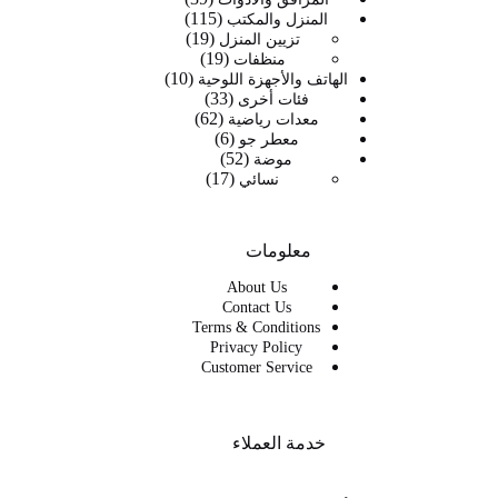
115
115
منتج
المنزل والمكتب
19
19
منتج
تزيين المنزل
19
19
منتج
منظفات
10
منتج
10
الهاتف والأجهزة اللوحية
33
33
منتجات
فئات أخرى
62
62
منتج
معدات رياضية
6
6
منتج
معطر جو
52
52
منتجات
موضة
17
17
منتج
نسائي
منتج
معلومات
About Us
Contact Us
Terms & Conditions
Privacy Policy
Customer Service
خدمة العملاء