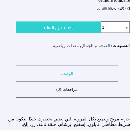
ceinture lombaire
49.00
د.ت
69.00
د.ت
السعر
السعر
الحالي
الأصلي
هو:
هو:
مية
إضافة إلى السلة
69.00د.ت.
49.00د.ت.
ceintur
lombair
التصنيفات:
الصحة و الجمال
,
معدات رياضية
الوصف
مراجعات (0)
حزام مريح ويتمتع بكل المرونة التي تعتني بخصرك جيدًا. يتكون من
شريط مطاطي، نايلون، إسفنج، برشام، حلقة ثابتة، زر، إلخ.