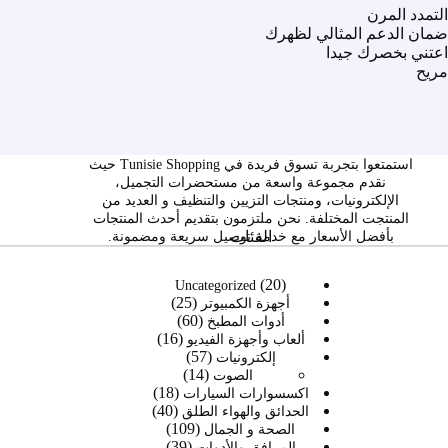
التمدد المرن
ضمان الدعم المثالي لظهرك
اعتني بخصرك جيدا
مريح
استمتعوا بتجربة تسوق فريدة في Tunisie Shopping حيث
نقدم مجموعة واسعة من مستحضرات التجميل،
الإلكترونيات، ومنتجات التزيين والتنظيف و العديد من
المنتجت المختلفة. نحن ملتزمون بتقديم أحدث المنتجات
الفئات
بأفضل الأسعار مع خدمة توصيل سريعة ومضمونة.
20
20
Uncategorized
25
منتج
25
أجهزة الكمبيوتر
60
60
منتج
أدوات المطبخ
16
16
منتج
ألعاب وأجهزة الفيديو
57
57
منتج
إلكترونيات
14
14
منتج
الصوت
18
منتج
18
اكسسوارات السيارات
40
40
منتج
الحدائق والهواء الطلق
109
109
منتج
الصحة و الجمال
39
39
منتجات
المرافق والأدوات