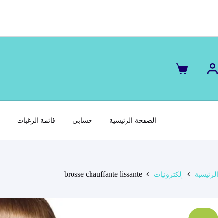
لتجاوز
لى
لمحتوى
عربة
التسوق
الصفحة الرئيسية
حسابي
قائمة الرغبات
س
brosse chauffante lissante
الرئيسية
إلكترونيات