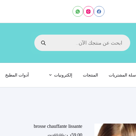
Products
search
لة المشتريات
المنتجات
إلكترونيات
أدوات المطبخ
brosse chauffante lissante
59.00
د.ت
69.00
د.ت