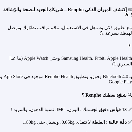
⚖️
إكتشف الميزان الذكي Renpho – شريكك الجديد للصحة والرّشاقة
🌟
!
مع تطبيق ذكي وساهل في الاستعمال، تنجّم تراقب تطوّرك وتوصل
لهدفك بسرعة 💪
📱
Samsung Health، Fitbit، Apple Health وحتى Apple Watch (ما عدا
السيري 1)
بـ Bluetooth 4.0 وفوق، وتطبيق Renpho Health موجود في App Store و
Google Play.
🔍
شنوّة يعطيك Renpho ؟
✅
13 قياس دقيق
لجسمك : الوزن، IMC، نسبة الدهون، والمزيد !
✅
دقّة عالية
: الغلطة لا تتعدّى 0.05kg، ويشيل حتى 180kg.