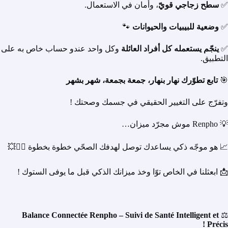
✅
سطح زجاجي قويّ
، وأمان في الاستعمال.
✅
وضعية للبيبيات والحيوانات
🐾
✅
ينجّم يستعمله كل أفراد العائلة
وكل واحد عندو حساب خاص به على
التطبيق.
🎯
تابع تطوّرك نهار بنهار، جمعة بجمعة، شهر بشهر
وتفرّج على التغيير الحقيقي في جسمك وصحتك !
💡 Renpho موش مجرّد ميزان…
📈 هو موجّه ذكي يساعدك توصل لهدفك الصحّي خطوة بخطوة 🏃‍♂️💥
📩 ابعثلنا في الخاص توّا وخذ ميزانك الذكي قبل ما يوفى الستوك !
Balance Connectée Renpho – Suivi de Santé Intelligent et
⚖️
Précis !