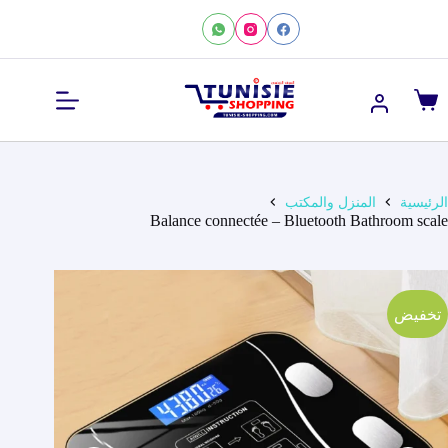
لتجاوز
لى
لمحتوى
عربة
التسوق
الرئيسية
المنزل والمكتب
Balance connectée – Bluetooth Bathroom scale
تخفيض