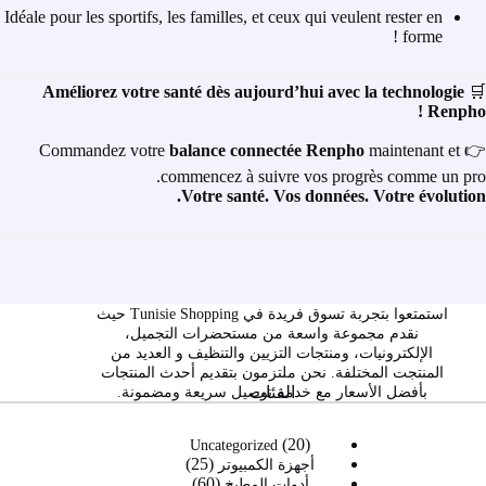
Idéale pour les sportifs, les familles, et ceux qui veulent rester en
forme !
Améliorez votre santé dès aujourd’hui avec la technologie
🛒
Renpho !
balance connectée Renpho
maintenant et
👉 Commandez votre
commencez à suivre vos progrès comme un pro.
Votre santé. Vos données. Votre évolution.
استمتعوا بتجربة تسوق فريدة في Tunisie Shopping حيث
نقدم مجموعة واسعة من مستحضرات التجميل،
الإلكترونيات، ومنتجات التزيين والتنظيف و العديد من
المنتجت المختلفة. نحن ملتزمون بتقديم أحدث المنتجات
الفئات
بأفضل الأسعار مع خدمة توصيل سريعة ومضمونة.
20
20
Uncategorized
25
منتج
25
أجهزة الكمبيوتر
60
60
منتج
أدوات المطبخ