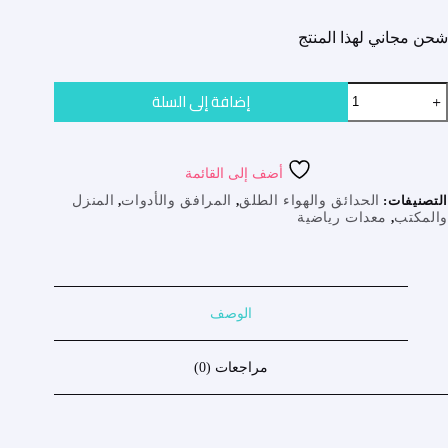
الحالي
الأصلي
هو:
هو:
شحن مجاني لهذا المنتج
69.00د.ت.
50.00د.ت.
مية
إضافة إلى السلة
8
Waterproo
Wireles
Speake
أضف إلى القائمة
التصنيفات:
الحدائق والهواء الطلق
,
المرافق والأدوات
,
المنزل
والمكتب
,
معدات رياضية
الوصف
مراجعات (0)