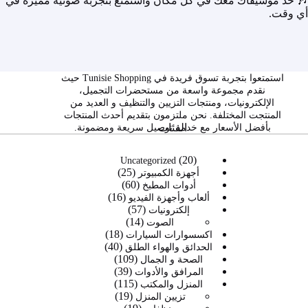
🎶 خذ موسيقاك معك في كل مكان واستمتع بتجربة صوتية مميزة في
أي وقت.
استمتعوا بتجربة تسوق فريدة في Tunisie Shopping حيث
نقدم مجموعة واسعة من مستحضرات التجميل،
الإلكترونيات، ومنتجات التزيين والتنظيف و العديد من
المنتجت المختلفة. نحن ملتزمون بتقديم أحدث المنتجات
الفئات
بأفضل الأسعار مع خدمة توصيل سريعة ومضمونة.
20
20
Uncategorized
25
منتج
25
أجهزة الكمبيوتر
60
60
منتج
أدوات المطبخ
16
16
منتج
ألعاب وأجهزة الفيديو
57
57
منتج
إلكترونيات
14
14
منتج
الصوت
18
منتج
18
اكسسوارات السيارات
40
40
منتج
الحدائق والهواء الطلق
109
109
منتج
الصحة و الجمال
39
39
منتجات
المرافق والأدوات
115
115
منتج
المنزل والمكتب
19
19
منتج
تزيين المنزل
19