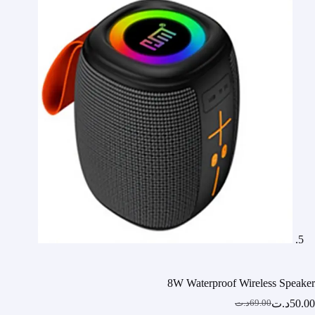
8W Waterproof Wireless Speaker
50.00
د.ت
69.00
د.ت
السعر
السعر