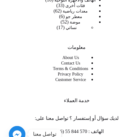
الهاتف والأجهزة اللوحية
33
33
منتجات
فئات أخرى
62
62
منتج
معدات رياضية
6
6
منتج
معطر جو
52
52
منتجات
موضة
17
17
منتج
نسائي
منتج
معلومات
About Us
Contact Us
Terms & Conditions
Privacy Policy
Customer Service
خدمة العملاء
لديك سؤال أو إستفسار ؟ تواصل معنا على:
الهاتف : 570 844 55 (216 +)
تواصل معنا