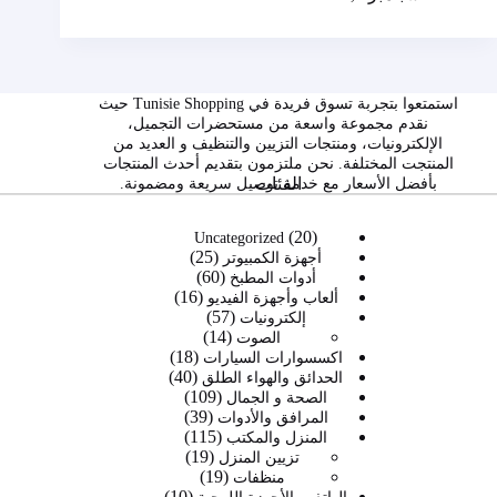
استمتعوا بتجربة تسوق فريدة في Tunisie Shopping حيث
نقدم مجموعة واسعة من مستحضرات التجميل،
الإلكترونيات، ومنتجات التزيين والتنظيف و العديد من
المنتجت المختلفة. نحن ملتزمون بتقديم أحدث المنتجات
الفئات
بأفضل الأسعار مع خدمة توصيل سريعة ومضمونة.
20
20
Uncategorized
25
منتج
25
أجهزة الكمبيوتر
60
60
منتج
أدوات المطبخ
16
16
منتج
ألعاب وأجهزة الفيديو
57
57
منتج
إلكترونيات
14
14
منتج
الصوت
18
منتج
18
اكسسوارات السيارات
40
40
منتج
الحدائق والهواء الطلق
109
109
منتج
الصحة و الجمال
39
39
منتجات
المرافق والأدوات
115
115
منتج
المنزل والمكتب
19
19
منتج
تزيين المنزل
19
19
منتج
منظفات
10
منتج
10